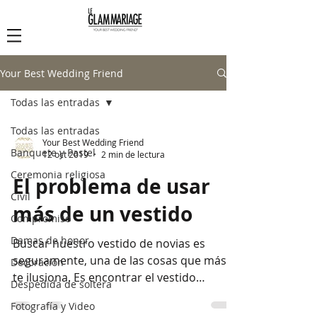
Le Glam Mariage
Your Best Wedding Friend
Todas las entradas
Todas las entradas
Your Best Wedding Friend
Banquete y Pastel
12 oct 2019
2 min de lectura
Ceremonia religiosa
El problema de usar
Civil
más de un vestido
Compromiso
Damas de honor
Buscar nuestro vestido de novias es
seguramente, una de las cosas que más
Decoración
te ilusiona. Es encontrar el vestido
Despedida de soltera
maravilloso que encierre...
Fotografía y Video