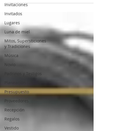
Invitaciones
Invitados
Lugares
Luna de miel
Mitos, Supersticiones
y Tradiciones
Música
Novio
Padrinos y Testigos
Planeación
Presupuesto
Proveedores
Recepción
Regalos
Vestido