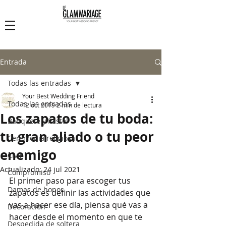
Le Glam Mariage
Entrada
Todas las entradas
Your Best Wedding Friend
Todas las entradas
12 oct 2019
2 min de lectura
Los zapatos de tu boda:
Banquete y Pastel
tu gran aliado o tu peor
Ceremonia religiosa
enemigo
Civil
Actualizado:
24 jul 2021
Compromiso
El primer paso para escoger tus 
Damas de honor
zapatos es definir las actividades que 
vas a hacer ese día, piensa qué vas a 
Decoración
hacer desde el momento en que te 
Despedida de soltera