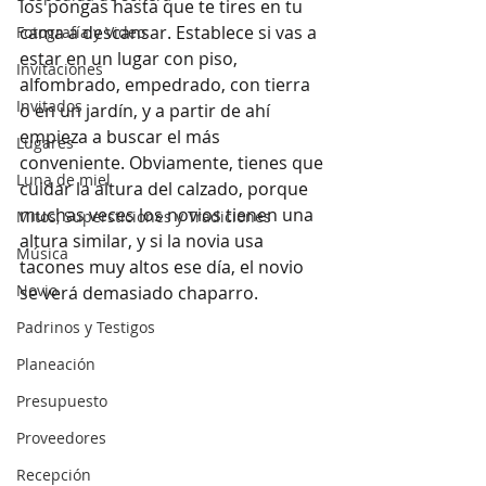
los pongas hasta que te tires en tu 
cama a descansar. Establece si vas a 
Fotografía y Video
estar en un lugar con piso, 
Invitaciones
alfombrado, empedrado, con tierra 
Invitados
o en un jardín, y a partir de ahí 
empieza a buscar el más 
Lugares
conveniente. Obviamente, tienes que 
Luna de miel
cuidar la altura del calzado, porque 
muchas veces los novios tienen una 
Mitos, Supersticiones y Tradiciones
altura similar, y si la novia usa 
Música
tacones muy altos ese día, el novio 
Novio
se verá demasiado chaparro.  
Padrinos y Testigos
Planeación
Presupuesto
Proveedores
Recepción