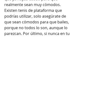
realmente sean muy cómodos. 
Existen tenis de plataforma que 
podrías utilizar, solo asegúrate de 
que sean cómodos para que bailes, 
porque no todos lo son, aunque lo 
parezcan. Por último, si nunca en tu 
vida has utilizado tacones, puedes 
utilizar un tacón bajo y utilizarlo 
durante una o dos semanas antes 
para acostumbrarte a ellos. 
Vestido
Entradas recientes
Ver todo