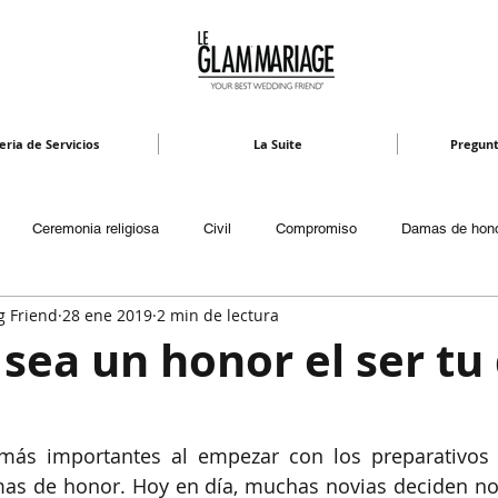
eria de Servicios
La Suite
Pregunt
Ceremonia religiosa
Civil
Compromiso
Damas de hon
g Friend
28 ene 2019
2 min de lectura
 y Video
Invitaciones
Invitados
Lugares
Luna de miel
sea un honor el ser t
Música
Novio
Padrinos y Testigos
Planeación
Pr
más importantes al empezar con los preparativos 
mas de honor. Hoy en día, muchas novias deciden no
o
Wedding planner