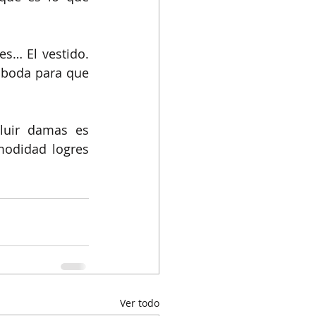
s… El vestido. 
 boda para que 
uir damas es 
odidad logres 
Ver todo