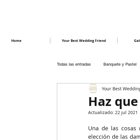
Le Glam Mariage
Home
Your Best Wedding Friend
Gal
Todas las entradas
Banquete y Pastel
Your Best Weddin
Despedida de soltera
Fotografía
Haz que 
Actualizado:
22 jul 2021
Mitos, Supersticiones y Tradiciones
Una de las cosas 
elección de las da
Recepción
Regalos
Vestid