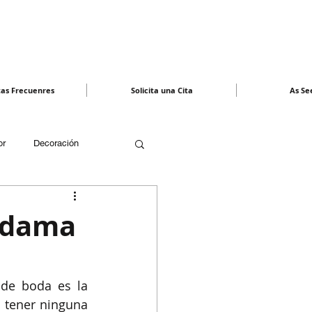
as Frecuenres
Solicita una Cita
As Se
or
Decoración
u dama
esupuesto
Proveedores
de boda es la 
 tener ninguna 