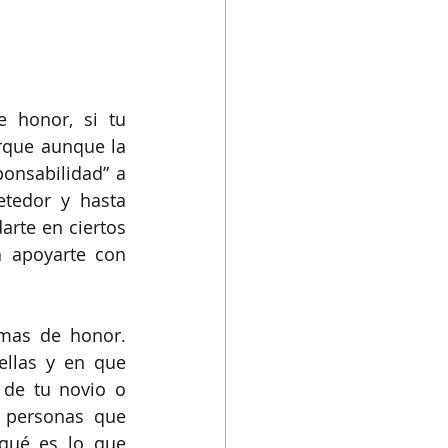
 honor, si tu 
rque aunque la 
nsabilidad” a 
edor y hasta 
te en ciertos 
 apoyarte con 
mas de honor. 
llas y en que 
de tu novio o 
 personas que 
qué es lo que 