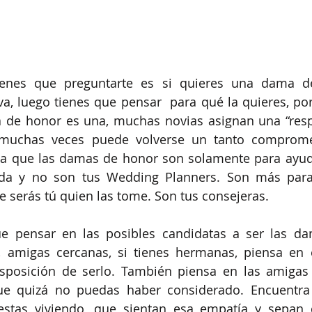
enes que preguntarte es si quieres una dama de
va, luego tienes que pensar  para qué la quieres, po
 de honor es una, muchas novias asignan una “respo
muchas veces puede volverse un tanto compromet
 que las damas de honor son solamente para ayudar
da y no son tus Wedding Planners. Son más para
e serás tú quien las tome. Son tus consejeras. 
ue pensar en las posibles candidatas a ser las da
 amigas cercanas, si tienes hermanas, piensa en e
sposición de serlo. También piensa en las amigas 
que quizá no puedas haber considerado. Encuentra
estas viviendo, que sientan esa empatía y sepan 