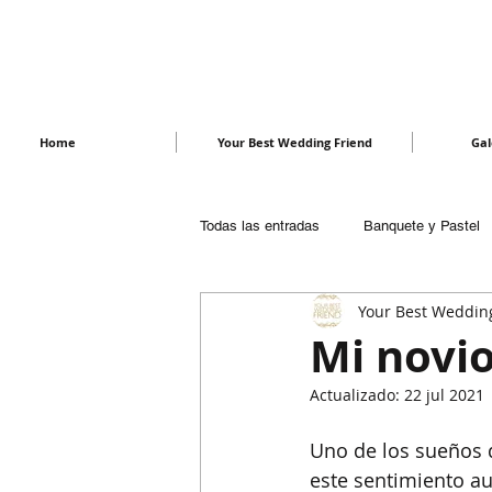
Le Glam Mariage
Home
Your Best Wedding Friend
Gal
Todas las entradas
Banquete y Pastel
Your Best Weddin
Despedida de soltera
Fotografía
Mi novi
Actualizado:
22 jul 2021
Mitos, Supersticiones y Tradiciones
Uno de los sueños 
este sentimiento a
Recepción
Regalos
Vestid