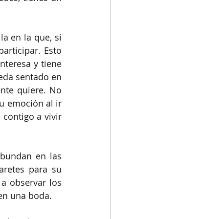
 en la que, si 
articipar. Esto 
teresa y tiene 
eda sentado en 
te quiere. No 
 emoción al ir 
ontigo a vivir 
bundan en las 
retes para su 
 observar los 
 en una boda.