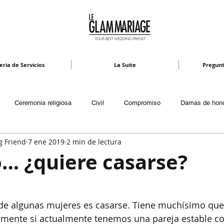
eria de Servicios
La Suite
Pregunt
Ceremonia religiosa
Civil
Compromiso
Damas de hon
g Friend
7 ene 2019
2 min de lectura
 y Video
Invitaciones
Invitados
Lugares
Luna de miel
o… ¿quiere casarse?
Música
Novio
Padrinos y Testigos
Planeación
Pr
de algunas mujeres es casarse. Tiene muchísimo que 
umente si actualmente tenemos una pareja estable co
o
Wedding planner