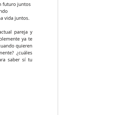
 futuro juntos 
ndo 
a vida juntos.
tual pareja y 
blemente ya te 
cuando quieren 
ente? ¿cuáles 
a saber sí tu 