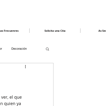
as Frecuenres
Solicita una Cita
As Se
or
Decoración
esupuesto
Proveedores
ver, el que 
n quien ya 