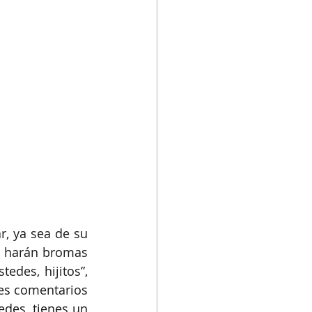
r, ya sea de su 
 harán bromas 
des, hijitos”, 
es comentarios 
des, tienes un 