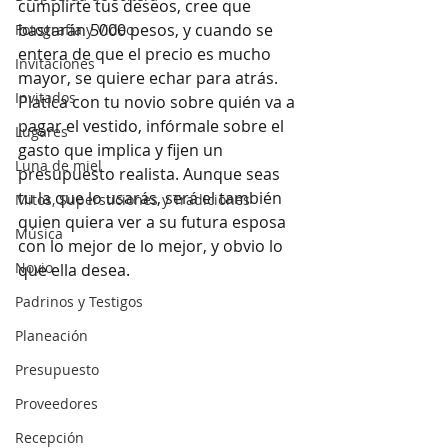
cumplirte tus deseos, cree que 
bastarán 5000 pesos, y cuando se 
Fotografía y Video
entera de que el precio es mucho 
Invitaciones
mayor, se quiere echar para atrás. 
Invitados
Platica con tu novio sobre quién va a 
pagar el vestido, infórmale sobre el 
Lugares
gasto que implica y fijen un 
Luna de miel
presupuesto realista. Aunque seas 
tu la que lo usarás, será el también 
Mitos, Supersticiones y Tradiciones
quien quiera ver a su futura esposa 
Música
con lo mejor de lo mejor, y obvio lo 
Novio
que ella desea. 
Padrinos y Testigos
Planeación
Presupuesto
Proveedores
Recepción