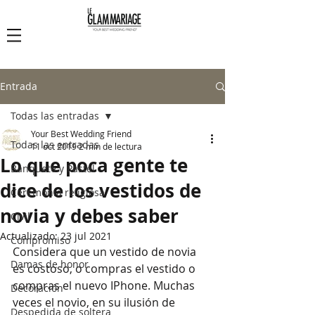
Le Glam Mariage
Entrada
Todas las entradas
Your Best Wedding Friend
Todas las entradas
11 oct 2019
2 min de lectura
Lo que poca gente te
Banquete y Pastel
dice de los vestidos de
Ceremonia religiosa
novia y debes saber
Civil
Actualizado:
23 jul 2021
Compromiso
Considera que un vestido de novia 
Damas de honor
es costoso, o compras el vestido o 
compras el nuevo IPhone. Muchas 
Decoración
veces el novio, en su ilusión de 
Despedida de soltera