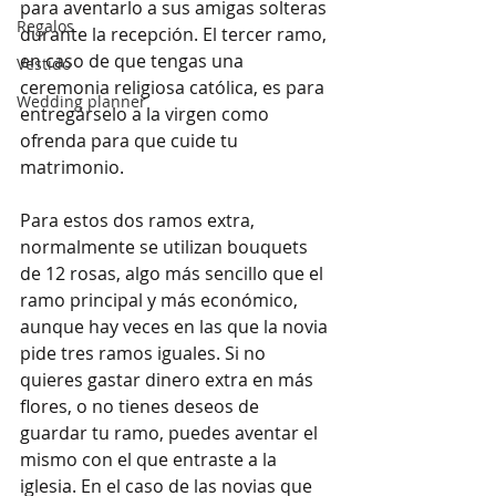
para aventarlo a sus amigas solteras 
Regalos
durante la recepción. El tercer ramo, 
en caso de que tengas una 
Vestido
ceremonia religiosa católica, es para 
Wedding planner
entregárselo a la virgen como 
ofrenda para que cuide tu 
matrimonio. 
Para estos dos ramos extra, 
normalmente se utilizan bouquets 
de 12 rosas, algo más sencillo que el 
ramo principal y más económico, 
aunque hay veces en las que la novia 
pide tres ramos iguales. Si no 
quieres gastar dinero extra en más 
flores, o no tienes deseos de 
guardar tu ramo, puedes aventar el 
mismo con el que entraste a la 
iglesia. En el caso de las novias que 