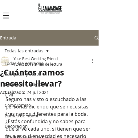
Le Glam Mariage
Entrada
Todas las entradas
Your Best Wedding Friend
Todas las entradas
12 oct 2019
2 min de lectura
¿Cuántos ramos
Banquete y Pastel
necesito llevar?
Ceremonia religiosa
Actualizado:
24 jul 2021
Civil
Seguro has visto o escuchado a las 
Compromiso
personas diciendo que se necesitas 
tres ramos diferentes para la boda. 
Damas de honor
¿Estás confundida y no sabes para 
Decoración
que sirve cada uno, si tienen que ser 
iguales o si en verdad es necesario 
Despedida de soltera