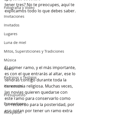
tener tres? No te preocupes, aquí te 
Fotografía y Video
explicamos todo lo que debes saber. 
Invitaciones
Invitados
Lugares
Luna de miel
Mitos, Supersticiones y Tradiciones
Música
El primer ramo, y el más importante, 
Novio
es con el que entrarás al altar, ese lo 
Padrinos y Testigos
tendrás contigo durante toda la 
ceremonia religiosa. Muchas veces, 
Planeación
las novias quieren quedarse con 
Presupuesto
este ramo para conservarlo como 
Proveedores
un recuerdo para la posteridad, por 
eso optan por tener un ramo extra 
Recepción