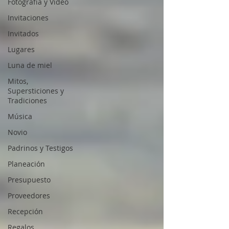
Fotografía y Video
Invitaciones
Invitados
Lugares
Luna de miel
Mitos,
Supersticiones y
Tradiciones
Música
Novio
Padrinos y Testigos
Planeación
Presupuesto
Proveedores
Recepción
Regalos