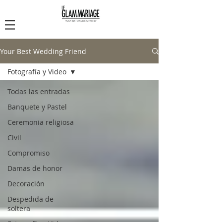
Le Glam Mariage
Your Best Wedding Friend
Fotografía y Video
Todas las entradas
Banquete y Pastel
Ceremonia religiosa
Civil
Compromiso
Damas de honor
Decoración
Despedida de
soltera