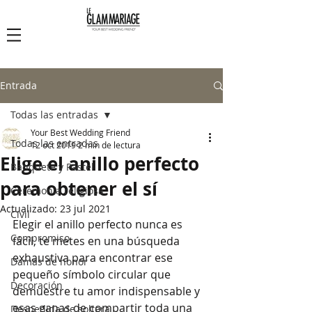
Le Glam Mariage
Entrada
Todas las entradas
Your Best Wedding Friend
Todas las entradas
12 oct 2019
2 min de lectura
Elige el anillo perfecto
Banquete y Pastel
para obtener el sí
Ceremonia religiosa
Actualizado:
23 jul 2021
Civil
Elegir el anillo perfecto nunca es 
Compromiso
fácil, te metes en una búsqueda 
exhaustiva para encontrar ese 
Damas de honor
pequeño símbolo circular que 
Decoración
demuestre tu amor indispensable y 
esas ganas de compartir toda una 
Despedida de soltera