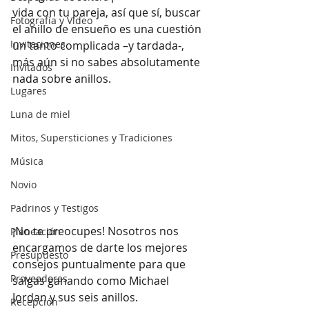
vida con tu pareja, así que sí, buscar 
Fotografía y Video
el anillo de ensueño es una cuestión 
Invitaciones
un tanto complicada –y tardada-, 
más aún si no sabes absolutamente 
Invitados
nada sobre anillos. 
Lugares
Luna de miel
Mitos, Supersticiones y Tradiciones
Música
Novio
Padrinos y Testigos
¡No te preocupes! Nosotros nos 
Planeación
encargamos de darte los mejores 
Presupuesto
consejos puntualmente para que 
Proveedores
salgas ganando como Michael 
Jordan y sus seis anillos.
Recepción