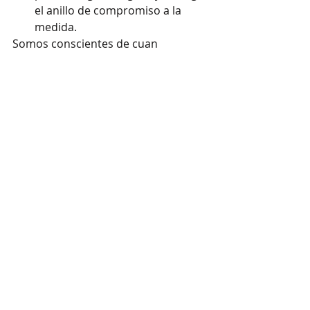
el anillo de compromiso a la 
medida. 
Somos conscientes de cuan 
importante es la búsqueda de un 
anillo de ensueño que encierre todo 
el amor del mundo para tu pareja, 
por eso te hemos dado nada más 
que los mejores consejos, recuerda 
que somos tus Best Wedding Friend 
y no dudes que entregar el anillo es 
el primer paso de un nuevo mundo 
que vivirás con tu pareja, así que 
procura que todo sea miel sobre 
hojuelas. 